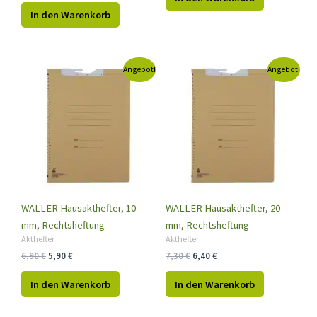
In den Warenkorb
Ursprünglicher
Aktueller
Ursprünglicher
Aktueller
Angebot!
Angebot!
Preis
Preis
Preis
Preis
war:
ist:
war:
ist:
6,90 €
5,90 €.
7,30 €
6,40 €.
WÄLLER Hausakthefter, 10
WÄLLER Hausakthefter, 20
mm, Rechtsheftung
mm, Rechtsheftung
Akthefter
Akthefter
6,90
€
5,90
€
7,30
€
6,40
€
In den Warenkorb
In den Warenkorb