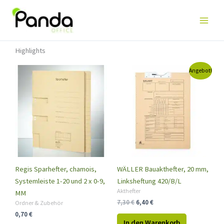
Highlights
Ursprünglicher
Aktueller
Angebot!
Preis
Preis
war:
ist:
7,30 €
6,40 €.
Regis Sparhefter, chamois,
WÄLLER Bauakthefter, 20 mm,
Systemleiste 1-20 und 2 x 0-9,
Linksheftung 420/B/L
Akthefter
MM
7,30
€
6,40
€
Ordner & Zubehör
0,70
€
In den Warenkorb