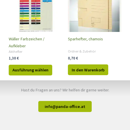
mehrere
Varianten
auf.
Die
Optionen
können
Wäller Farbzeichen /
Sparhefter, chamois
auf
Aufkleber
der
Ordner & Zubehör
Akthefter
0,70
€
1,30
€
Produktseite
gewählt
In den Warenkorb
Ausführung wählen
werden
Hast du Fragen an uns? Wir helfen dir gerne weiter.
info@panda-office.at