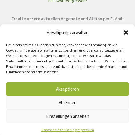
Passwort vergessen?
Erhalte unsere aktuellen Angebote und Aktion per E-Mail:
Einwilligung verwalten
Um dir ein optimales Erlebnis zu bieten, verwenden wir Technologien wie
Cookies, um Geräteinformationen zu speichern und/oder darauf zuzugreifen.
Wenn du diesen Technologien zustimmst, können wir Daten wie das
Surfverhalten oder eindeutige IDs auf dieser Website verarbeiten. Wenn du deine
Mit der Anmeldung zu unserem Newsletter, stimmst du unseren
Einwilligung nicht erteilst oder zurückziehst, können bestimmte Merkmale und
Datenschutzbestimmungen
zu.
Funktionen beeinträchtigt werden.
Akzeptieren
Ablehnen
Copyright © 2026 Panda Office - Discount Shop alle Rechte vorbehalten.
Einstellungen ansehen
Impressum
|
Datenschutz
|
Widerrufsrecht
|
Allgemeine Geschäftsbedingungen
(AGB)
Datenschutzerklärung
Impressum