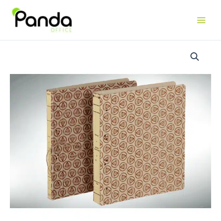
REGIS
Abheftmappe
einteilig,
A4
Menge