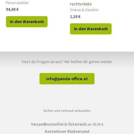
Personalakten
rechts+links
94,00
€
Ordner & Zubehör
1,30
€
In den Warenkorb
In den Warenkorb
Hast du Fragen an uns? Wir helfen dir gerne weiter.
info@panda-office.at
Sicher und vertraut einkaufen:
Versandkostenfrei in Österreich
ab 59,90 €
Kostenloser Rückversand