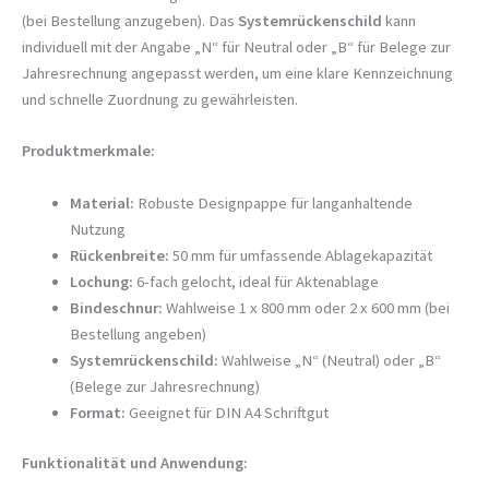
(bei Bestellung anzugeben). Das
Systemrückenschild
kann
individuell mit der Angabe „N“ für Neutral oder „B“ für Belege zur
Jahresrechnung angepasst werden, um eine klare Kennzeichnung
und schnelle Zuordnung zu gewährleisten.
Produktmerkmale:
Material:
Robuste Designpappe für langanhaltende
Nutzung
Rückenbreite:
50 mm für umfassende Ablagekapazität
Lochung:
6-fach gelocht, ideal für Aktenablage
Bindeschnur:
Wahlweise 1 x 800 mm oder 2 x 600 mm (bei
Bestellung angeben)
Systemrückenschild:
Wahlweise „N“ (Neutral) oder „B“
(Belege zur Jahresrechnung)
Format:
Geeignet für DIN A4 Schriftgut
Funktionalität und Anwendung: