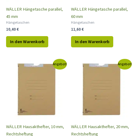
WÄLLER Hängetasche parallel,
WÄLLER Hängetasche parallel,
45 mm
60 mm
Hängetaschen
Hängetaschen
10,40
€
11,60
€
In den Warenkorb
In den Warenkorb
Ursprünglicher
Aktueller
Ursprünglicher
Aktueller
Angebot!
Angebot!
Preis
Preis
Preis
Preis
war:
ist:
war:
ist:
6,90 €
5,90 €.
7,30 €
6,40 €.
WÄLLER Hausakthefter, 10 mm,
WÄLLER Hausakthefter, 20 mm,
Rechtsheftung
Rechtsheftung