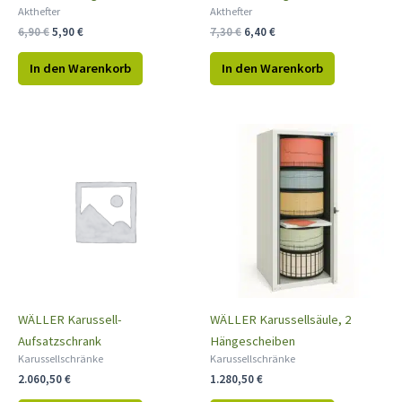
Akthefter
Akthefter
6,90
€
5,90
€
7,30
€
6,40
€
In den Warenkorb
In den Warenkorb
WÄLLER Karussell-
WÄLLER Karussellsäule, 2
Aufsatzschrank
Hängescheiben
Karussellschränke
Karussellschränke
2.060,50
€
1.280,50
€