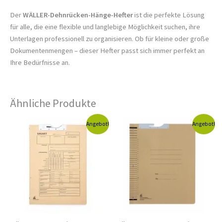
Der
WÄLLER-Dehnrücken-Hänge-Hefter
ist die perfekte Lösung
für alle, die eine flexible und langlebige Möglichkeit suchen, ihre
Unterlagen professionell zu organisieren. Ob für kleine oder große
Dokumentenmengen – dieser Hefter passt sich immer perfekt an
Ihre Bedürfnisse an.
Ähnliche Produkte
Ursprünglicher
Aktueller
Ursprünglicher
Aktueller
Angebot!
Angebot!
Preis
Preis
Preis
Preis
war:
ist:
war:
ist:
6,90 €
5,90 €.
4,20 €
3,90 €.