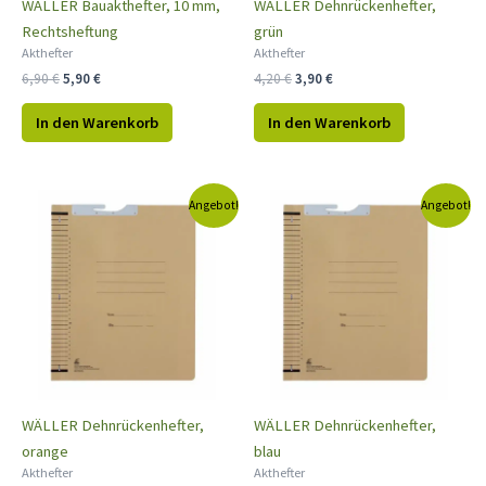
WÄLLER Bauakthefter, 10 mm,
WÄLLER Dehnrückenhefter,
Rechtsheftung
grün
Akthefter
Akthefter
6,90
€
5,90
€
4,20
€
3,90
€
In den Warenkorb
In den Warenkorb
Ursprünglicher
Aktueller
Ursprünglicher
Aktueller
Angebot!
Angebot!
Preis
Preis
Preis
Preis
war:
ist:
war:
ist:
4,20 €
3,90 €.
4,20 €
3,90 €.
WÄLLER Dehnrückenhefter,
WÄLLER Dehnrückenhefter,
orange
blau
Akthefter
Akthefter