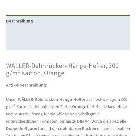
Beschreibung
Produktsicherheit
Rezensionen (0)
WÄLLER-Dehnrücken-Hänge-Hefter, 300
g/m² Karton, Orange
Artikelbeschreibung:
Unser
WÄLLER-Dehnrücken-Hänge-Hefter
aus hochwertigem 300
g/m² Karton in der auffälligen Farbe
Orange
bietet eine langlebige
und robuste Lösung für die Ablage von Schriftgut in
unterschiedlichen Formaten, bis hin zu
DIN A4
. Durch die spezielle
Doppelheftgarnitur
und den
dehnbaren Rücken
mit einer flexiblen
Breite von 5 bis 20 mm passt sich dieser Hefter stets optimal dem