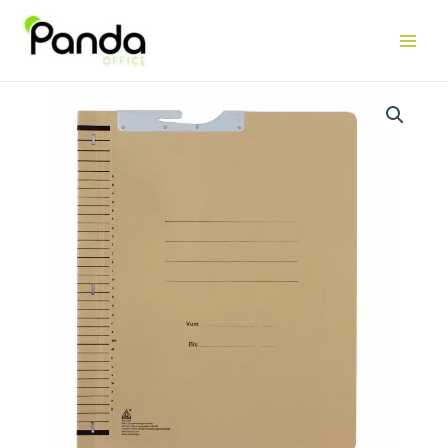
WÄLLER
Dehnrückenhefter,
Doppelheftgarnitur,
orange
Menge