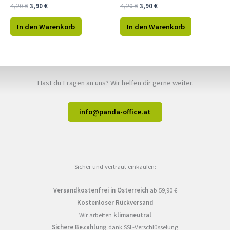
4,20
€
3,90
€
4,20
€
3,90
€
In den Warenkorb
In den Warenkorb
Hast du Fragen an uns? Wir helfen dir gerne weiter.
info@panda-office.at
Sicher und vertraut einkaufen:
Versandkostenfrei in Österreich
ab 59,90 €
Kostenloser Rückversand
Wir arbeiten
klimaneutral
Sichere Bezahlung
dank SSL-Verschlüsselung