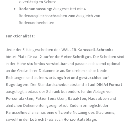
zuverlässigen Schutz
Bodenanpassung:
Ausgestattet mit 4
Bodenausgleichsschrauben zum Ausgleich von
Bodenunebenheiten
Funktionalität:
Jede der 5 Hängescheiben des
WÄLLER-Karussell-Schranks
bietet Platz für
ca. 2 laufende Meter Schriftgut
. Die Scheiben sind
in der Höhe
stufenlos verstellbar
und passen sich somit optimal
an die Größe Ihrer Dokumente an. Sie drehen sich in beide
Richtungen und laufen
wartungsfrei und geräuschlos auf
Kugellagern
. Der Standardscheibenabstand ist auf
DIN A4 Format
ausgelegt, sodass der Schrank besonders für die Ablage von
Personalakten, Patientenakten, Bauakten, Hausakten
und
ähnlichen Dokumenten geeignet ist. Zudem ermöglicht der
Karussellmechanismus eine effiziente Nutzung des Stauraums,
sowohl in der
Lotrecht-
als auch
Horizontalablage
.