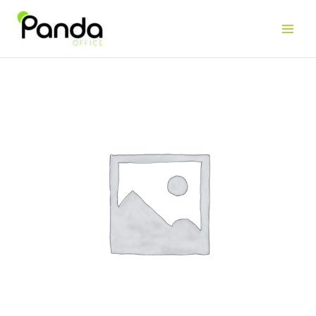
WÄLLER
Karussellschrank,
5
Hängescheiben,
2
Türen
Menge